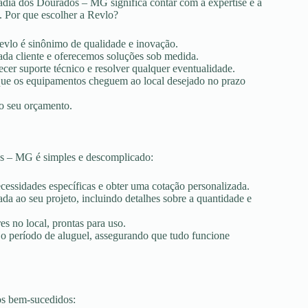
adia dos Dourados – MG significa contar com a expertise e a
. Por que escolher a Revlo?
Revlo é sinônimo de qualidade e inovação.
ada cliente e oferecemos soluções sob medida.
ecer suporte técnico e resolver qualquer eventualidade.
r que os equipamentos cheguem ao local desejado no prazo
ao seu orçamento.
os – MG é simples e descomplicado:
ecessidades específicas e obter uma cotação personalizada.
a ao seu projeto, incluindo detalhes sobre a quantidade e
es no local, prontas para uso.
 o período de aluguel, assegurando que tudo funcione
os bem-sucedidos: