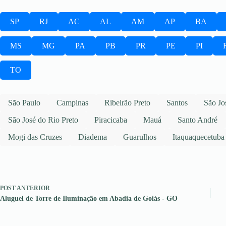
SP
RJ
AC
AL
AM
AP
BA
MS
MG
PA
PB
PR
PE
PI
TO
São Paulo
Campinas
Ribeirão Preto
Santos
São Jo
São José do Rio Preto
Piracicaba
Mauá
Santo André
Mogi das Cruzes
Diadema
Guarulhos
Itaquaquecetuba
POST
ANTERIOR
Aluguel de Torre de Iluminação em Abadia de Goiás - GO