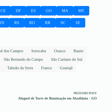
CE
DF
ES
GO
MA
MT
RN
RS
RO
RR
SC
SE
sé dos Campos
Sorocaba
Osasco
Bauru
São Bernardo do Campo
São Caetano do Sul
Taboão da Serra
Franca
Guarujá
PRÓXIMO
POST
Aluguel de Torre de Iluminação em Abadiânia - GO