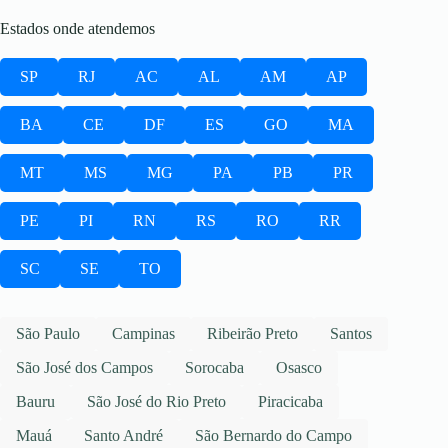
Estados onde atendemos
SP
RJ
AC
AL
AM
AP
BA
CE
DF
ES
GO
MA
MT
MS
MG
PA
PB
PR
PE
PI
RN
RS
RO
RR
SC
SE
TO
São Paulo
Campinas
Ribeirão Preto
Santos
São José dos Campos
Sorocaba
Osasco
Bauru
São José do Rio Preto
Piracicaba
Mauá
Santo André
São Bernardo do Campo