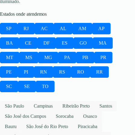
iluminado.
Estados onde atendemos
SP
RJ
AC
AL
AM
AP
BA
CE
DF
ES
GO
MA
MT
MS
MG
PA
PB
PR
PE
PI
RN
RS
RO
RR
SC
SE
TO
São Paulo
Campinas
Ribeirão Preto
Santos
São José dos Campos
Sorocaba
Osasco
Bauru
São José do Rio Preto
Piracicaba