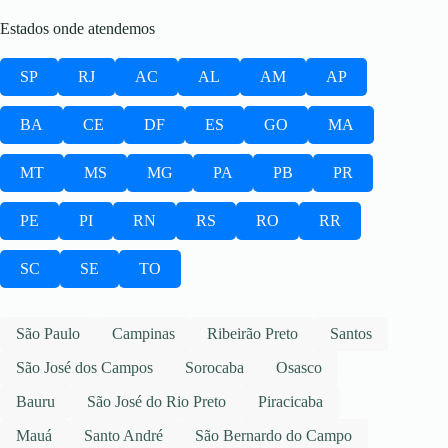
Estados onde atendemos
SP
RJ
AC
AL
AM
AP
BA
CE
DF
ES
GO
MA
MT
MS
MG
PA
PB
PR
PE
PI
RN
RS
RO
RR
SC
SE
TO
São Paulo
Campinas
Ribeirão Preto
Santos
São José dos Campos
Sorocaba
Osasco
Bauru
São José do Rio Preto
Piracicaba
Mauá
Santo André
São Bernardo do Campo