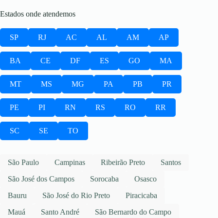
Estados onde atendemos
SP
RJ
AC
AL
AM
AP
BA
CE
DF
ES
GO
MA
MT
MS
MG
PA
PB
PR
PE
PI
RN
RS
RO
RR
SC
SE
TO
São Paulo
Campinas
Ribeirão Preto
Santos
São José dos Campos
Sorocaba
Osasco
Bauru
São José do Rio Preto
Piracicaba
Mauá
Santo André
São Bernardo do Campo