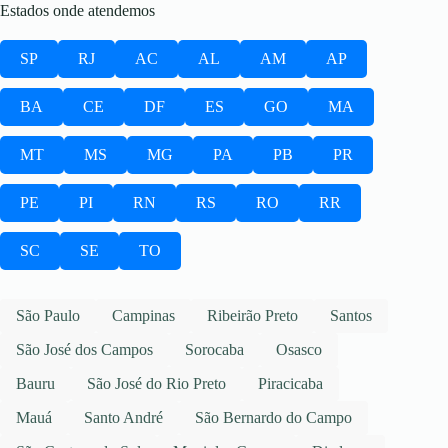
Estados onde atendemos
SP
RJ
AC
AL
AM
AP
BA
CE
DF
ES
GO
MA
MT
MS
MG
PA
PB
PR
PE
PI
RN
RS
RO
RR
SC
SE
TO
São Paulo
Campinas
Ribeirão Preto
Santos
São José dos Campos
Sorocaba
Osasco
Bauru
São José do Rio Preto
Piracicaba
Mauá
Santo André
São Bernardo do Campo