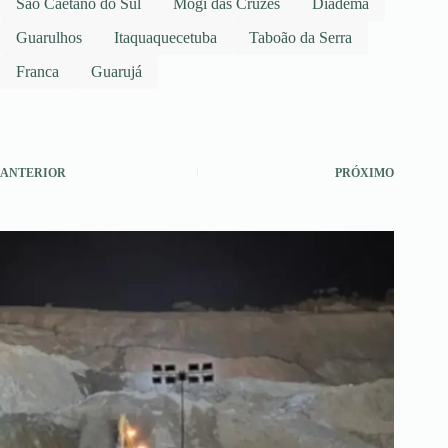
São Caetano do Sul
Mogi das Cruzes
Diadema
Guarulhos
Itaquaquecetuba
Taboão da Serra
Franca
Guarujá
ANTERIOR
PRÓXIMO