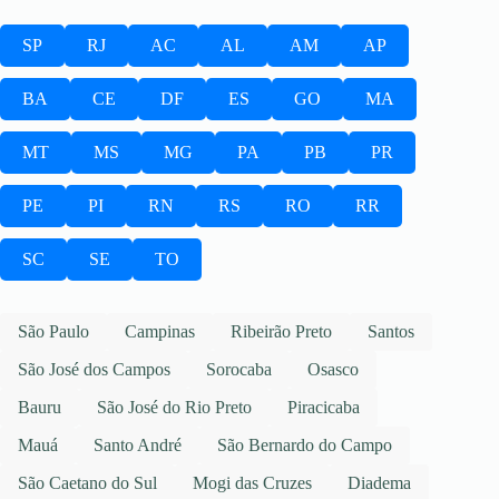
SP
RJ
AC
AL
AM
AP
BA
CE
DF
ES
GO
MA
MT
MS
MG
PA
PB
PR
PE
PI
RN
RS
RO
RR
SC
SE
TO
São Paulo
Campinas
Ribeirão Preto
Santos
São José dos Campos
Sorocaba
Osasco
Bauru
São José do Rio Preto
Piracicaba
Mauá
Santo André
São Bernardo do Campo
São Caetano do Sul
Mogi das Cruzes
Diadema