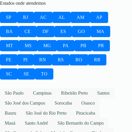
Estados onde atendemos
SP
RJ
AC
AL
AM
AP
BA
CE
DF
ES
GO
MA
MT
MS
MG
PA
PB
PR
PE
PI
RN
RS
RO
RR
SC
SE
TO
São Paulo
Campinas
Ribeirão Preto
Santos
São José dos Campos
Sorocaba
Osasco
Bauru
São José do Rio Preto
Piracicaba
Mauá
Santo André
São Bernardo do Campo