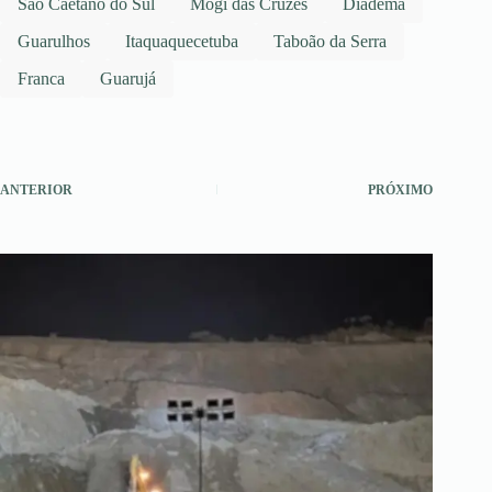
São Caetano do Sul
Mogi das Cruzes
Diadema
Guarulhos
Itaquaquecetuba
Taboão da Serra
Franca
Guarujá
ANTERIOR
PRÓXIMO