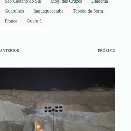
São Caetano do Sul
Mogi das Cruzes
Diadema
Guarulhos
Itaquaquecetuba
Taboão da Serra
Franca
Guarujá
ANTERIOR
PRÓXIMO