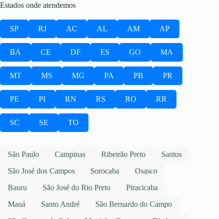
Estados onde atendemos
SP
RJ
AC
AL
AM
AP
BA
CE
DF
ES
GO
MA
MT
MS
MG
PA
PB
PR
PE
PI
RN
RS
RO
RR
SC
SE
TO
São Paulo
Campinas
Ribeirão Preto
Santos
São José dos Campos
Sorocaba
Osasco
Bauru
São José do Rio Preto
Piracicaba
Mauá
Santo André
São Bernardo do Campo