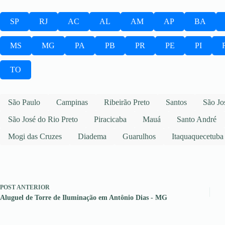
SP
RJ
AC
AL
AM
AP
BA
MS
MG
PA
PB
PR
PE
PI
TO
São Paulo
Campinas
Ribeirão Preto
Santos
São Jo
São José do Rio Preto
Piracicaba
Mauá
Santo André
Mogi das Cruzes
Diadema
Guarulhos
Itaquaquecetuba
POST
ANTERIOR
Aluguel de Torre de Iluminação em Antônio Dias - MG