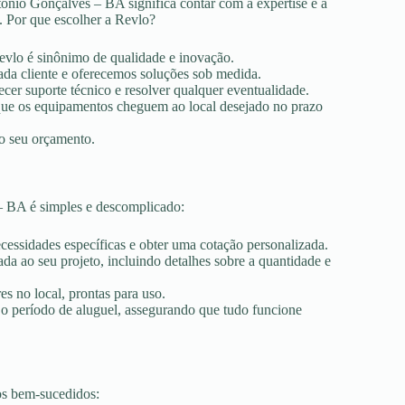
ônio Gonçalves – BA significa contar com a expertise e a
. Por que escolher a Revlo?
Revlo é sinônimo de qualidade e inovação.
ada cliente e oferecemos soluções sob medida.
ecer suporte técnico e resolver qualquer eventualidade.
r que os equipamentos cheguem ao local desejado no prazo
ao seu orçamento.
– BA é simples e descomplicado:
ecessidades específicas e obter uma cotação personalizada.
a ao seu projeto, incluindo detalhes sobre a quantidade e
es no local, prontas para uso.
 o período de aluguel, assegurando que tudo funcione
os bem-sucedidos: