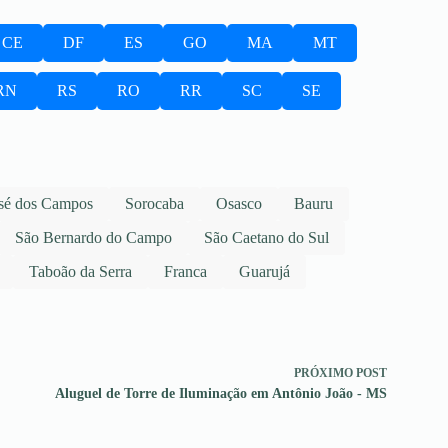
CE
DF
ES
GO
MA
MT
RN
RS
RO
RR
SC
SE
sé dos Campos
Sorocaba
Osasco
Bauru
São Bernardo do Campo
São Caetano do Sul
Taboão da Serra
Franca
Guarujá
PRÓXIMO
POST
Aluguel de Torre de Iluminação em Antônio João - MS