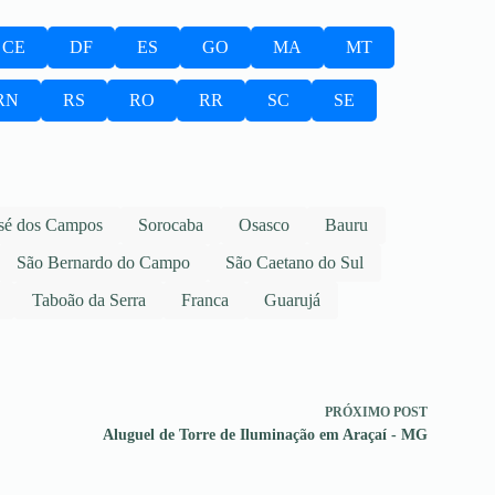
CE
DF
ES
GO
MA
MT
RN
RS
RO
RR
SC
SE
sé dos Campos
Sorocaba
Osasco
Bauru
São Bernardo do Campo
São Caetano do Sul
Taboão da Serra
Franca
Guarujá
PRÓXIMO
POST
Aluguel de Torre de Iluminação em Araçaí - MG