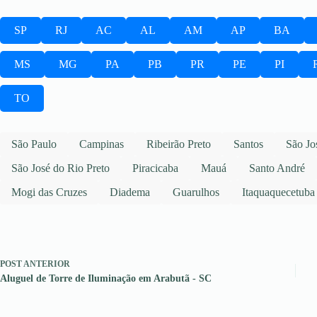
SP
RJ
AC
AL
AM
AP
BA
MS
MG
PA
PB
PR
PE
PI
TO
São Paulo
Campinas
Ribeirão Preto
Santos
São Jo
São José do Rio Preto
Piracicaba
Mauá
Santo André
Mogi das Cruzes
Diadema
Guarulhos
Itaquaquecetuba
POST
ANTERIOR
Aluguel de Torre de Iluminação em Arabutã - SC