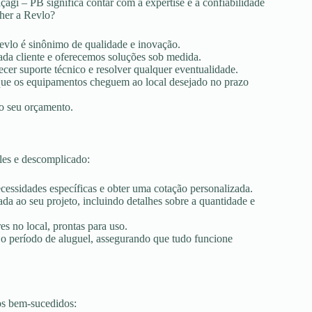
agi – PB significa contar com a expertise e a confiabilidade
lher a Revlo?
Revlo é sinônimo de qualidade e inovação.
ada cliente e oferecemos soluções sob medida.
ecer suporte técnico e resolver qualquer eventualidade.
r que os equipamentos cheguem ao local desejado no prazo
ao seu orçamento.
les e descomplicado:
ecessidades específicas e obter uma cotação personalizada.
a ao seu projeto, incluindo detalhes sobre a quantidade e
es no local, prontas para uso.
 o período de aluguel, assegurando que tudo funcione
os bem-sucedidos: