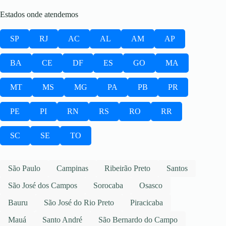
Estados onde atendemos
SP
RJ
AC
AL
AM
AP
BA
CE
DF
ES
GO
MA
MT
MS
MG
PA
PB
PR
PE
PI
RN
RS
RO
RR
SC
SE
TO
São Paulo
Campinas
Ribeirão Preto
Santos
São José dos Campos
Sorocaba
Osasco
Bauru
São José do Rio Preto
Piracicaba
Mauá
Santo André
São Bernardo do Campo