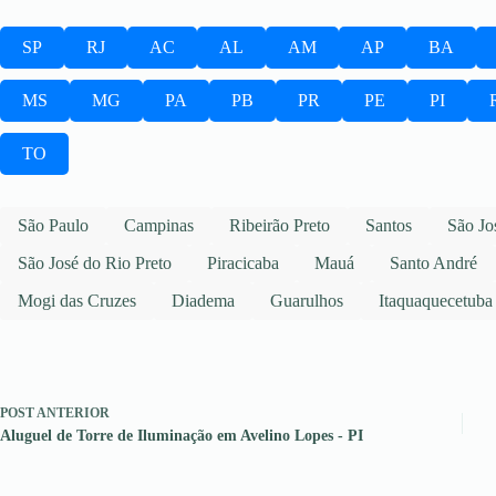
SP
RJ
AC
AL
AM
AP
BA
MS
MG
PA
PB
PR
PE
PI
TO
São Paulo
Campinas
Ribeirão Preto
Santos
São Jo
São José do Rio Preto
Piracicaba
Mauá
Santo André
Mogi das Cruzes
Diadema
Guarulhos
Itaquaquecetuba
POST
ANTERIOR
Aluguel de Torre de Iluminação em Avelino Lopes - PI