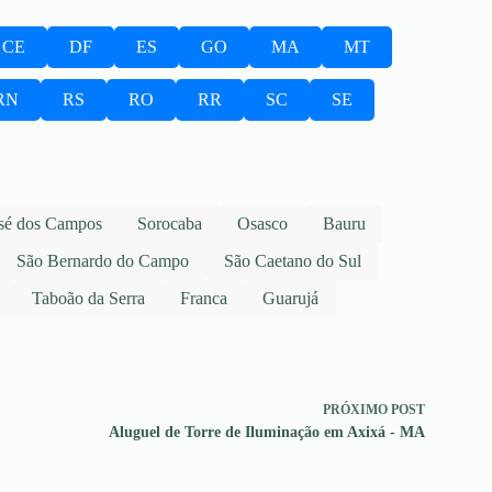
CE
DF
ES
GO
MA
MT
RN
RS
RO
RR
SC
SE
sé dos Campos
Sorocaba
Osasco
Bauru
São Bernardo do Campo
São Caetano do Sul
Taboão da Serra
Franca
Guarujá
PRÓXIMO
POST
Aluguel de Torre de Iluminação em Axixá - MA