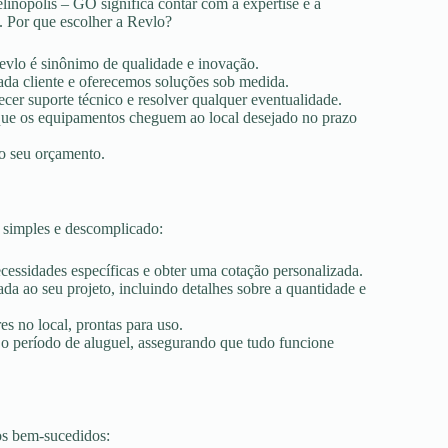
linópolis – GO significa contar com a expertise e a
. Por que escolher a Revlo?
Revlo é sinônimo de qualidade e inovação.
ada cliente e oferecemos soluções sob medida.
ecer suporte técnico e resolver qualquer eventualidade.
r que os equipamentos cheguem ao local desejado no prazo
ao seu orçamento.
 simples e descomplicado:
ecessidades específicas e obter uma cotação personalizada.
a ao seu projeto, incluindo detalhes sobre a quantidade e
es no local, prontas para uso.
 o período de aluguel, assegurando que tudo funcione
os bem-sucedidos: