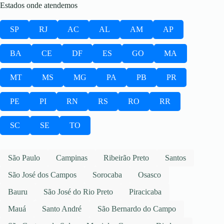
Estados onde atendemos
SP
RJ
AC
AL
AM
AP
BA
CE
DF
ES
GO
MA
MT
MS
MG
PA
PB
PR
PE
PI
RN
RS
RO
RR
SC
SE
TO
São Paulo
Campinas
Ribeirão Preto
Santos
São José dos Campos
Sorocaba
Osasco
Bauru
São José do Rio Preto
Piracicaba
Mauá
Santo André
São Bernardo do Campo