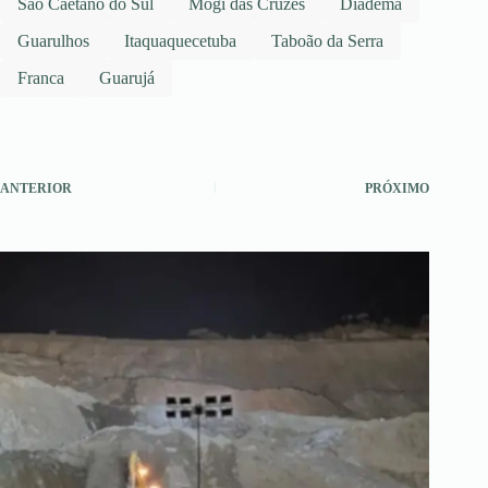
São Caetano do Sul
Mogi das Cruzes
Diadema
Guarulhos
Itaquaquecetuba
Taboão da Serra
Franca
Guarujá
ANTERIOR
PRÓXIMO