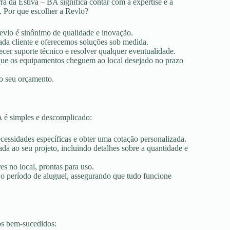
a da Estiva – BA significa contar com a expertise e a
. Por que escolher a Revlo?
Revlo é sinônimo de qualidade e inovação.
ada cliente e oferecemos soluções sob medida.
ecer suporte técnico e resolver qualquer eventualidade.
r que os equipamentos cheguem ao local desejado no prazo
ao seu orçamento.
A é simples e descomplicado:
ecessidades específicas e obter uma cotação personalizada.
a ao seu projeto, incluindo detalhes sobre a quantidade e
es no local, prontas para uso.
 o período de aluguel, assegurando que tudo funcione
os bem-sucedidos: