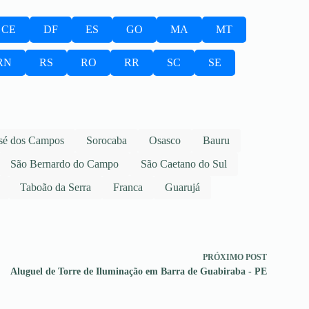
CE
DF
ES
GO
MA
MT
RN
RS
RO
RR
SC
SE
sé dos Campos
Sorocaba
Osasco
Bauru
São Bernardo do Campo
São Caetano do Sul
Taboão da Serra
Franca
Guarujá
PRÓXIMO
POST
Aluguel de Torre de Iluminação em Barra de Guabiraba - PE