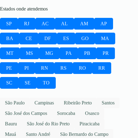
Estados onde atendemos
SP
RJ
AC
AL
AM
AP
BA
CE
DF
ES
GO
MA
MT
MS
MG
PA
PB
PR
PE
PI
RN
RS
RO
RR
SC
SE
TO
São Paulo
Campinas
Ribeirão Preto
Santos
São José dos Campos
Sorocaba
Osasco
Bauru
São José do Rio Preto
Piracicaba
Mauá
Santo André
São Bernardo do Campo