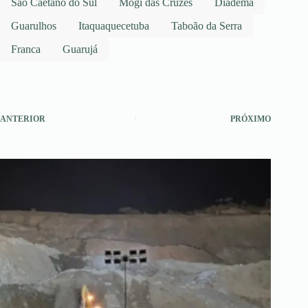
São Caetano do Sul
Mogi das Cruzes
Diadema
Guarulhos
Itaquaquecetuba
Taboão da Serra
Franca
Guarujá
ANTERIOR
PRÓXIMO