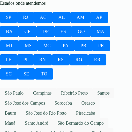
Estados onde atendemos
SP
RJ
AC
AL
AM
AP
BA
CE
DF
ES
GO
MA
MT
MS
MG
PA
PB
PR
PE
PI
RN
RS
RO
RR
SC
SE
TO
São Paulo
Campinas
Ribeirão Preto
Santos
São José dos Campos
Sorocaba
Osasco
Bauru
São José do Rio Preto
Piracicaba
Mauá
Santo André
São Bernardo do Campo