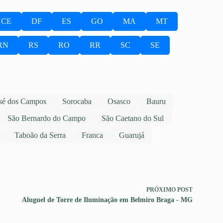
CE
DF
ES
GO
MA
MT
RN
RS
RO
RR
SC
SE
sé dos Campos
Sorocaba
Osasco
Bauru
São Bernardo do Campo
São Caetano do Sul
Taboão da Serra
Franca
Guarujá
PRÓXIMO
POST
Aluguel de Torre de Iluminação em Belmiro Braga - MG