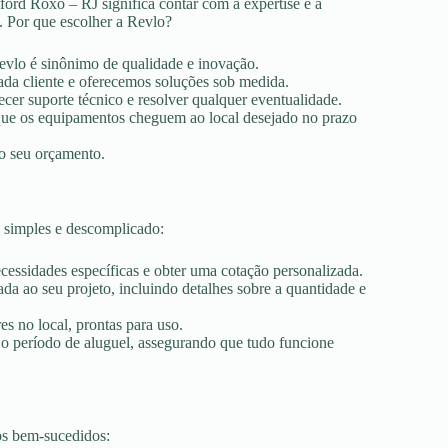
ford Roxo – RJ significa contar com a expertise e a
. Por que escolher a Revlo?
Revlo é sinônimo de qualidade e inovação.
ada cliente e oferecemos soluções sob medida.
ecer suporte técnico e resolver qualquer eventualidade.
r que os equipamentos cheguem ao local desejado no prazo
ao seu orçamento.
 simples e descomplicado:
ecessidades específicas e obter uma cotação personalizada.
a ao seu projeto, incluindo detalhes sobre a quantidade e
es no local, prontas para uso.
 o período de aluguel, assegurando que tudo funcione
os bem-sucedidos: