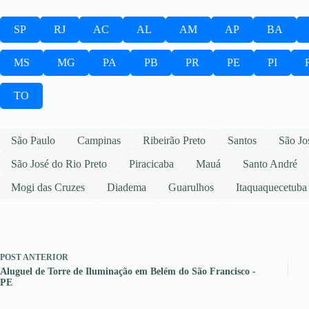
SP
RJ
AC
AL
AM
AP
BA
MS
MG
PA
PB
PR
PE
PI
TO
São Paulo
Campinas
Ribeirão Preto
Santos
São Jo
São José do Rio Preto
Piracicaba
Mauá
Santo André
Mogi das Cruzes
Diadema
Guarulhos
Itaquaquecetuba
POST
ANTERIOR
Aluguel de Torre de Iluminação em Belém do São Francisco -
PE