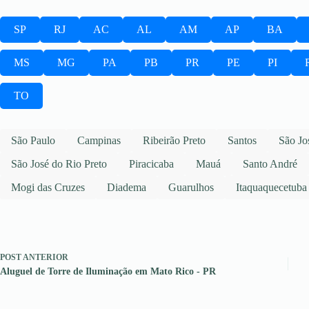
SP
RJ
AC
AL
AM
AP
BA
MS
MG
PA
PB
PR
PE
PI
TO
São Paulo
Campinas
Ribeirão Preto
Santos
São Jo
São José do Rio Preto
Piracicaba
Mauá
Santo André
Mogi das Cruzes
Diadema
Guarulhos
Itaquaquecetuba
POST
ANTERIOR
Aluguel de Torre de Iluminação em Mato Rico - PR