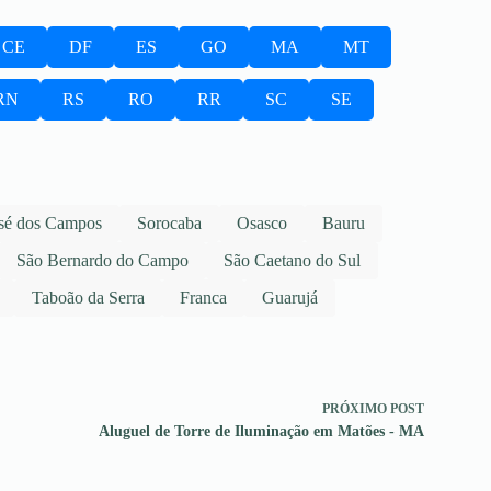
CE
DF
ES
GO
MA
MT
RN
RS
RO
RR
SC
SE
sé dos Campos
Sorocaba
Osasco
Bauru
São Bernardo do Campo
São Caetano do Sul
Taboão da Serra
Franca
Guarujá
PRÓXIMO
POST
Aluguel de Torre de Iluminação em Matões - MA