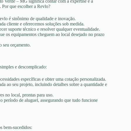
o Verde – MG significa contar com a expertise e a
. Por que escolher a Revlo?
Revlo é sinônimo de qualidade e inovação.
ada cliente e oferecemos soluções sob medida.
ecer suporte técnico e resolver qualquer eventualidade.
r que os equipamentos cheguem ao local desejado no prazo
ao seu orçamento.
simples e descomplicado:
ecessidades específicas e obter uma cotação personalizada.
a ao seu projeto, incluindo detalhes sobre a quantidade e
es no local, prontas para uso.
 o período de aluguel, assegurando que tudo funcione
os bem-sucedidos: