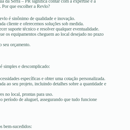
á da Serra – PR significa contar com a expertise e a
. Por que escolher a Revlo?
Revlo é sinônimo de qualidade e inovação.
ada cliente e oferecemos soluções sob medida.
ecer suporte técnico e resolver qualquer eventualidade.
r que os equipamentos cheguem ao local desejado no prazo
ao seu orçamento.
 é simples e descomplicado:
ecessidades específicas e obter uma cotação personalizada.
a ao seu projeto, incluindo detalhes sobre a quantidade e
es no local, prontas para uso.
 o período de aluguel, assegurando que tudo funcione
os bem-sucedidos: