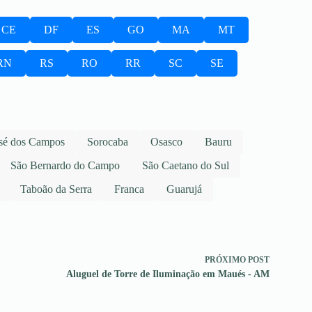
CE
DF
ES
GO
MA
MT
RN
RS
RO
RR
SC
SE
sé dos Campos
Sorocaba
Osasco
Bauru
São Bernardo do Campo
São Caetano do Sul
Taboão da Serra
Franca
Guarujá
PRÓXIMO
POST
Aluguel de Torre de Iluminação em Maués - AM