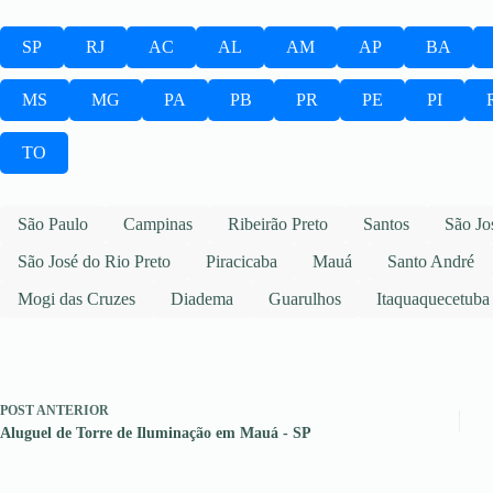
SP
RJ
AC
AL
AM
AP
BA
MS
MG
PA
PB
PR
PE
PI
TO
São Paulo
Campinas
Ribeirão Preto
Santos
São Jo
São José do Rio Preto
Piracicaba
Mauá
Santo André
Mogi das Cruzes
Diadema
Guarulhos
Itaquaquecetuba
POST
ANTERIOR
Aluguel de Torre de Iluminação em Mauá - SP