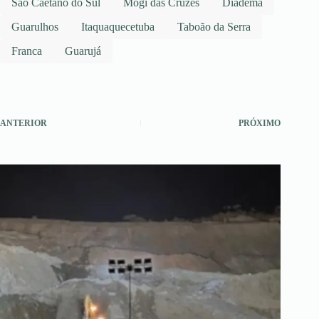
São Caetano do Sul
Mogi das Cruzes
Diadema
Guarulhos
Itaquaquecetuba
Taboão da Serra
Franca
Guarujá
ANTERIOR
PRÓXIMO