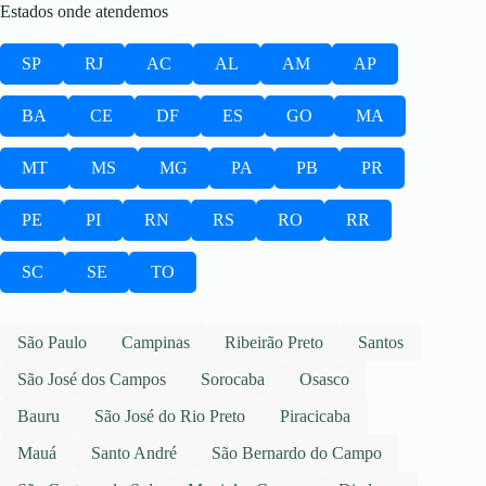
Estados onde atendemos
SP
RJ
AC
AL
AM
AP
BA
CE
DF
ES
GO
MA
MT
MS
MG
PA
PB
PR
PE
PI
RN
RS
RO
RR
SC
SE
TO
São Paulo
Campinas
Ribeirão Preto
Santos
São José dos Campos
Sorocaba
Osasco
Bauru
São José do Rio Preto
Piracicaba
Mauá
Santo André
São Bernardo do Campo