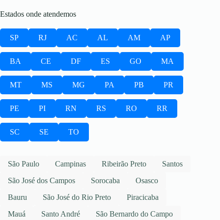
Estados onde atendemos
SP
RJ
AC
AL
AM
AP
BA
CE
DF
ES
GO
MA
MT
MS
MG
PA
PB
PR
PE
PI
RN
RS
RO
RR
SC
SE
TO
São Paulo
Campinas
Ribeirão Preto
Santos
São José dos Campos
Sorocaba
Osasco
Bauru
São José do Rio Preto
Piracicaba
Mauá
Santo André
São Bernardo do Campo