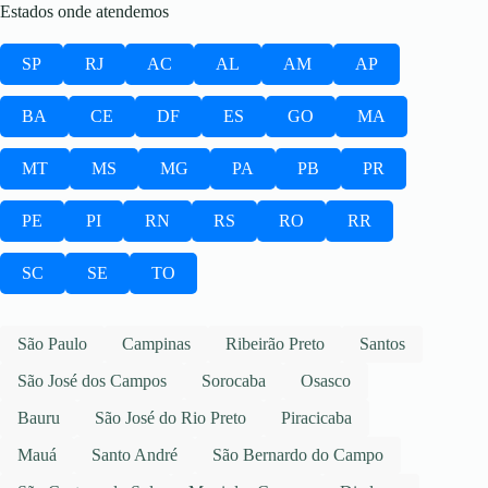
Estados onde atendemos
SP
RJ
AC
AL
AM
AP
BA
CE
DF
ES
GO
MA
MT
MS
MG
PA
PB
PR
PE
PI
RN
RS
RO
RR
SC
SE
TO
São Paulo
Campinas
Ribeirão Preto
Santos
São José dos Campos
Sorocaba
Osasco
Bauru
São José do Rio Preto
Piracicaba
Mauá
Santo André
São Bernardo do Campo