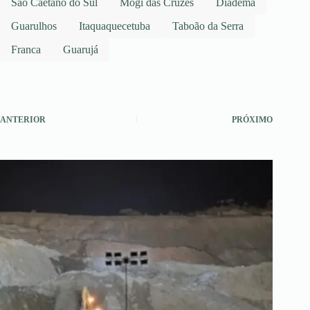
São Caetano do Sul
Mogi das Cruzes
Diadema
Guarulhos
Itaquaquecetuba
Taboão da Serra
Franca
Guarujá
ANTERIOR
PRÓXIMO