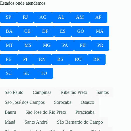
Estados onde atendemos
SP
RJ
AC
AL
AM
AP
BA
CE
DF
ES
GO
MA
MT
MS
MG
PA
PB
PR
PE
PI
RN
RS
RO
RR
SC
SE
TO
São Paulo
Campinas
Ribeirão Preto
Santos
São José dos Campos
Sorocaba
Osasco
Bauru
São José do Rio Preto
Piracicaba
Mauá
Santo André
São Bernardo do Campo