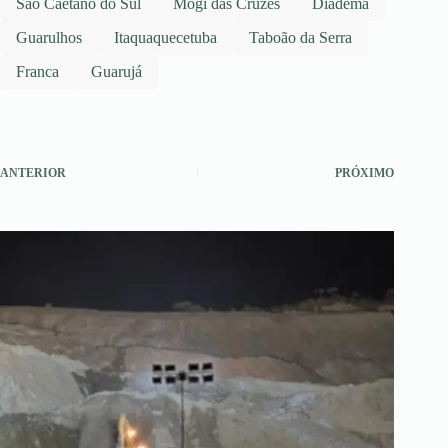
São Caetano do Sul
Mogi das Cruzes
Diadema
Guarulhos
Itaquaquecetuba
Taboão da Serra
Franca
Guarujá
ANTERIOR
PRÓXIMO