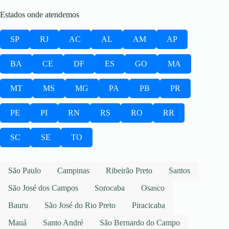
Estados onde atendemos
SP
RJ
AC
AL
AM
AP
BA
CE
DF
ES
GO
MA
MT
MS
MG
PA
PB
PR
PE
PI
RN
RS
RO
RR
SC
SE
TO
São Paulo
Campinas
Ribeirão Preto
Santos
São José dos Campos
Sorocaba
Osasco
Bauru
São José do Rio Preto
Piracicaba
Mauá
Santo André
São Bernardo do Campo