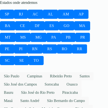
Estados onde atendemos
SP
RJ
AC
AL
AM
AP
BA
CE
DF
ES
GO
MA
MT
MS
MG
PA
PB
PR
PE
PI
RN
RS
RO
RR
SC
SE
TO
São Paulo
Campinas
Ribeirão Preto
Santos
São José dos Campos
Sorocaba
Osasco
Bauru
São José do Rio Preto
Piracicaba
Mauá
Santo André
São Bernardo do Campo