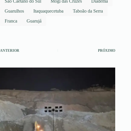
São Caetano do Sul
Mogi das Cruzes
Diadema
Guarulhos
Itaquaquecetuba
Taboão da Serra
Franca
Guarujá
ANTERIOR
PRÓXIMO