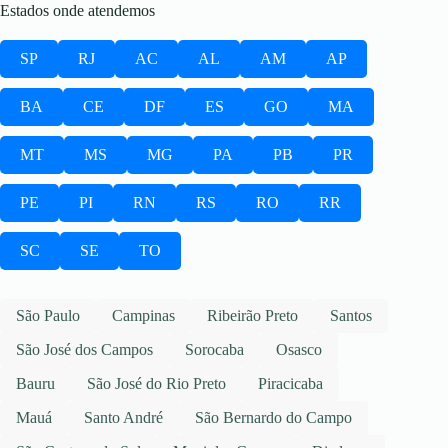
Estados onde atendemos
SP
RJ
AC
AL
AM
AP
BA
CE
DF
ES
GO
MA
MT
MS
MG
PA
PB
PR
PE
PI
RN
RS
RO
RR
SC
SE
TO
São Paulo
Campinas
Ribeirão Preto
Santos
São José dos Campos
Sorocaba
Osasco
Bauru
São José do Rio Preto
Piracicaba
Mauá
Santo André
São Bernardo do Campo