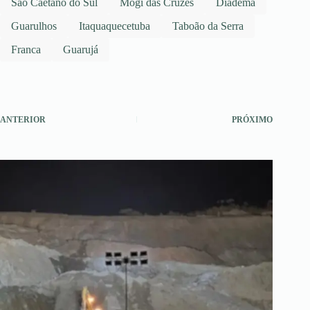
São Caetano do Sul
Mogi das Cruzes
Diadema
Guarulhos
Itaquaquecetuba
Taboão da Serra
Franca
Guarujá
ANTERIOR
PRÓXIMO