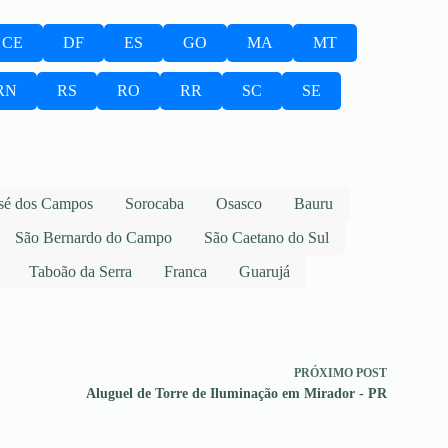
CE
DF
ES
GO
MA
MT
RN
RS
RO
RR
SC
SE
sé dos Campos
Sorocaba
Osasco
Bauru
São Bernardo do Campo
São Caetano do Sul
Taboão da Serra
Franca
Guarujá
PRÓXIMO
POST
Aluguel de Torre de Iluminação em Mirador - PR