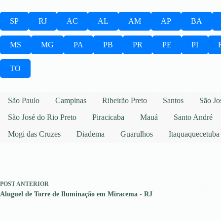
SP
RJ
AC
AL
AM
AP
BA
MS
MG
PA
PB
PR
PE
PI
TO
São Paulo
Campinas
Ribeirão Preto
Santos
São Jo
São José do Rio Preto
Piracicaba
Mauá
Santo André
Mogi das Cruzes
Diadema
Guarulhos
Itaquaquecetuba
POST
ANTERIOR
Aluguel de Torre de Iluminação em Miracema - RJ