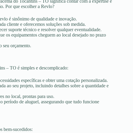
racema do Tocantins – TO significa contar com a expertise e
ão. Por que escolher a Revlo?
Revlo é sinônimo de qualidade e inovação.
ada cliente e oferecemos soluções sob medida.
ecer suporte técnico e resolver qualquer eventualidade.
r que os equipamentos cheguem ao local desejado no prazo
ao seu orçamento.
ins – TO é simples e descomplicado:
ecessidades específicas e obter uma cotação personalizada.
a ao seu projeto, incluindo detalhes sobre a quantidade e
es no local, prontas para uso.
 o período de aluguel, assegurando que tudo funcione
os bem-sucedidos: