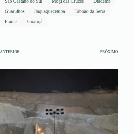
São Caetano do Sul
Mogi das Cruzes
Diadema
Guarulhos
Itaquaquecetuba
Taboão da Serra
Franca
Guarujá
ANTERIOR
PRÓXIMO