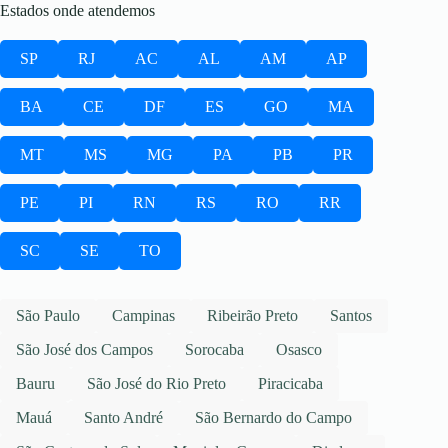
Estados onde atendemos
SP
RJ
AC
AL
AM
AP
BA
CE
DF
ES
GO
MA
MT
MS
MG
PA
PB
PR
PE
PI
RN
RS
RO
RR
SC
SE
TO
São Paulo
Campinas
Ribeirão Preto
Santos
São José dos Campos
Sorocaba
Osasco
Bauru
São José do Rio Preto
Piracicaba
Mauá
Santo André
São Bernardo do Campo