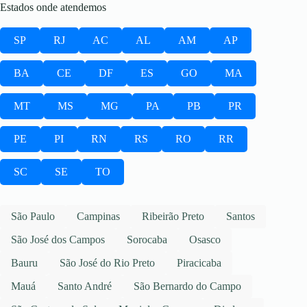
Estados onde atendemos
SP
RJ
AC
AL
AM
AP
BA
CE
DF
ES
GO
MA
MT
MS
MG
PA
PB
PR
PE
PI
RN
RS
RO
RR
SC
SE
TO
São Paulo
Campinas
Ribeirão Preto
Santos
São José dos Campos
Sorocaba
Osasco
Bauru
São José do Rio Preto
Piracicaba
Mauá
Santo André
São Bernardo do Campo