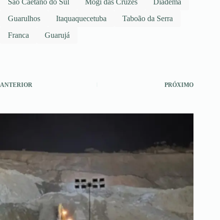
São Caetano do Sul
Mogi das Cruzes
Diadema
Guarulhos
Itaquaquecetuba
Taboão da Serra
Franca
Guarujá
ANTERIOR
PRÓXIMO