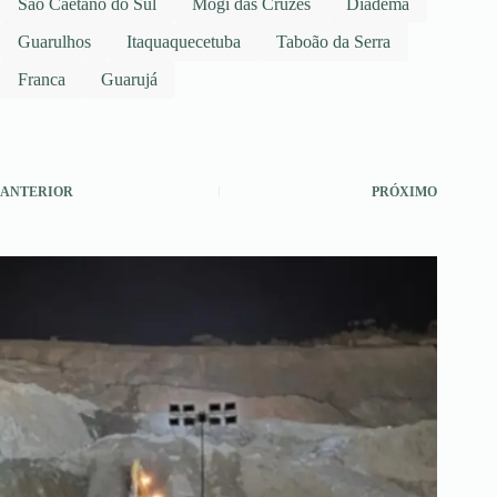
São Caetano do Sul
Mogi das Cruzes
Diadema
Guarulhos
Itaquaquecetuba
Taboão da Serra
Franca
Guarujá
ANTERIOR
PRÓXIMO