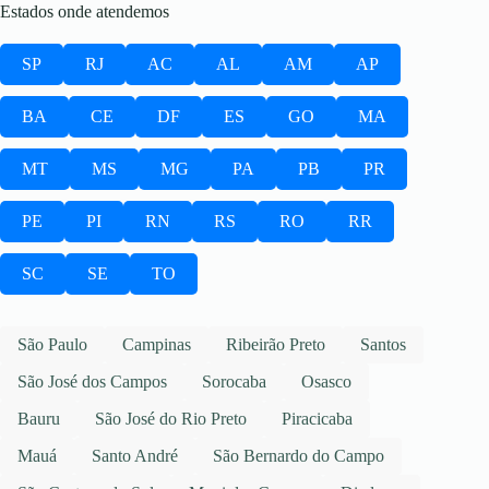
Estados onde atendemos
SP
RJ
AC
AL
AM
AP
BA
CE
DF
ES
GO
MA
MT
MS
MG
PA
PB
PR
PE
PI
RN
RS
RO
RR
SC
SE
TO
São Paulo
Campinas
Ribeirão Preto
Santos
São José dos Campos
Sorocaba
Osasco
Bauru
São José do Rio Preto
Piracicaba
Mauá
Santo André
São Bernardo do Campo