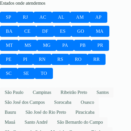
Estados onde atendemos
SP
RJ
AC
AL
AM
AP
BA
CE
DF
ES
GO
MA
MT
MS
MG
PA
PB
PR
PE
PI
RN
RS
RO
RR
SC
SE
TO
São Paulo
Campinas
Ribeirão Preto
Santos
São José dos Campos
Sorocaba
Osasco
Bauru
São José do Rio Preto
Piracicaba
Mauá
Santo André
São Bernardo do Campo