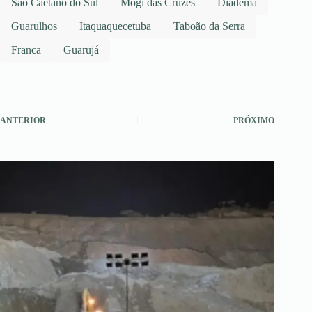
São Caetano do Sul
Mogi das Cruzes
Diadema
Guarulhos
Itaquaquecetuba
Taboão da Serra
Franca
Guarujá
ANTERIOR
PRÓXIMO