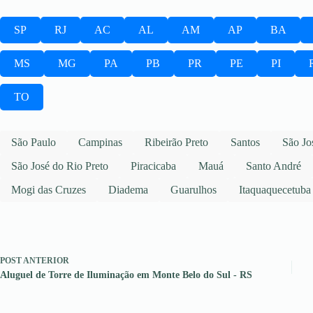
SP
RJ
AC
AL
AM
AP
BA
MS
MG
PA
PB
PR
PE
PI
TO
São Paulo
Campinas
Ribeirão Preto
Santos
São Jo
São José do Rio Preto
Piracicaba
Mauá
Santo André
Mogi das Cruzes
Diadema
Guarulhos
Itaquaquecetuba
POST
ANTERIOR
Aluguel de Torre de Iluminação em Monte Belo do Sul - RS