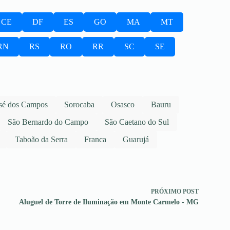
CE
DF
ES
GO
MA
MT
RN
RS
RO
RR
SC
SE
sé dos Campos
Sorocaba
Osasco
Bauru
São Bernardo do Campo
São Caetano do Sul
Taboão da Serra
Franca
Guarujá
PRÓXIMO
POST
Aluguel de Torre de Iluminação em Monte Carmelo - MG