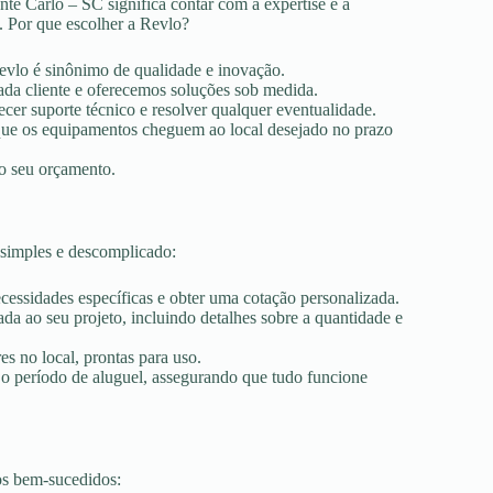
te Carlo – SC significa contar com a expertise e a
. Por que escolher a Revlo?
Revlo é sinônimo de qualidade e inovação.
ada cliente e oferecemos soluções sob medida.
ecer suporte técnico e resolver qualquer eventualidade.
r que os equipamentos cheguem ao local desejado no prazo
ao seu orçamento.
 simples e descomplicado:
ecessidades específicas e obter uma cotação personalizada.
a ao seu projeto, incluindo detalhes sobre a quantidade e
es no local, prontas para uso.
 o período de aluguel, assegurando que tudo funcione
os bem-sucedidos: