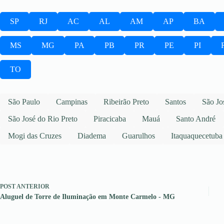
SP
RJ
AC
AL
AM
AP
BA
MS
MG
PA
PB
PR
PE
PI
TO
São Paulo
Campinas
Ribeirão Preto
Santos
São Jo
São José do Rio Preto
Piracicaba
Mauá
Santo André
Mogi das Cruzes
Diadema
Guarulhos
Itaquaquecetuba
POST
ANTERIOR
Aluguel de Torre de Iluminação em Monte Carmelo - MG