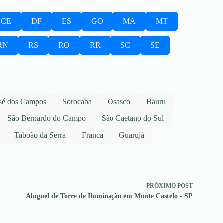
CE
DF
ES
GO
MA
MT
RN
RS
RO
RR
SC
SE
sé dos Campos
Sorocaba
Osasco
Bauru
São Bernardo do Campo
São Caetano do Sul
Taboão da Serra
Franca
Guarujá
PRÓXIMO
POST
Aluguel de Torre de Iluminação em Monte Castelo - SP