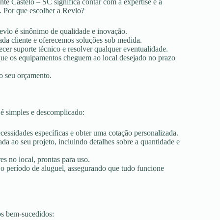
te Castelo – SC significa contar com a expertise e a
. Por que escolher a Revlo?
Revlo é sinônimo de qualidade e inovação.
ada cliente e oferecemos soluções sob medida.
ecer suporte técnico e resolver qualquer eventualidade.
r que os equipamentos cheguem ao local desejado no prazo
ao seu orçamento.
 é simples e descomplicado:
ecessidades específicas e obter uma cotação personalizada.
a ao seu projeto, incluindo detalhes sobre a quantidade e
es no local, prontas para uso.
 o período de aluguel, assegurando que tudo funcione
os bem-sucedidos: