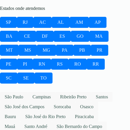
Estados onde atendemos
SP
RJ
AC
AL
AM
AP
BA
CE
DF
ES
GO
MA
MT
MS
MG
PA
PB
PR
PE
PI
RN
RS
RO
RR
SC
SE
TO
São Paulo
Campinas
Ribeirão Preto
Santos
São José dos Campos
Sorocaba
Osasco
Bauru
São José do Rio Preto
Piracicaba
Mauá
Santo André
São Bernardo do Campo