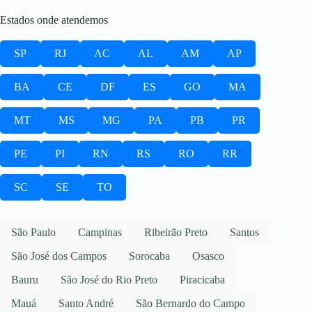
Estados onde atendemos
SP
RJ
AC
AL
AM
AP
BA
CE
DF
ES
GO
MA
MT
MS
MG
PA
PB
PR
PE
PI
RN
RS
RO
RR
SC
SE
TO
São Paulo
Campinas
Ribeirão Preto
Santos
São José dos Campos
Sorocaba
Osasco
Bauru
São José do Rio Preto
Piracicaba
Mauá
Santo André
São Bernardo do Campo