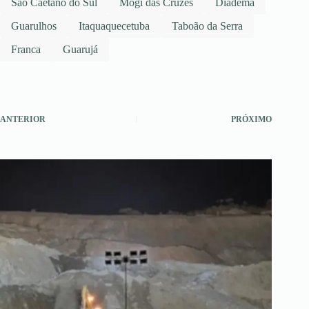
São Caetano do Sul
Mogi das Cruzes
Diadema
Guarulhos
Itaquaquecetuba
Taboão da Serra
Franca
Guarujá
ANTERIOR
PRÓXIMO