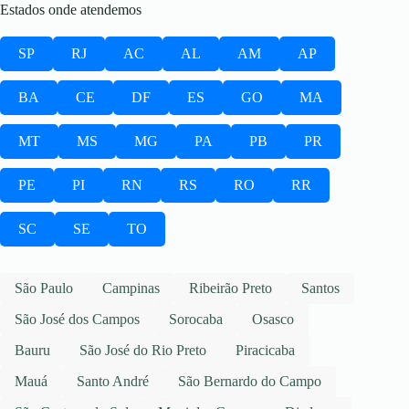
Estados onde atendemos
SP
RJ
AC
AL
AM
AP
BA
CE
DF
ES
GO
MA
MT
MS
MG
PA
PB
PR
PE
PI
RN
RS
RO
RR
SC
SE
TO
São Paulo
Campinas
Ribeirão Preto
Santos
São José dos Campos
Sorocaba
Osasco
Bauru
São José do Rio Preto
Piracicaba
Mauá
Santo André
São Bernardo do Campo