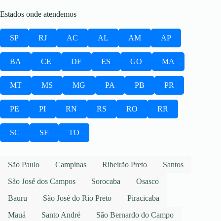
Estados onde atendemos
SP
RJ
AC
AL
AM
AP
BA
CE
DF
ES
GO
MA
MT
MS
MG
PA
PB
PR
PE
PI
RN
RS
RO
RR
SC
SE
TO
São Paulo
Campinas
Ribeirão Preto
Santos
São José dos Campos
Sorocaba
Osasco
Bauru
São José do Rio Preto
Piracicaba
Mauá
Santo André
São Bernardo do Campo