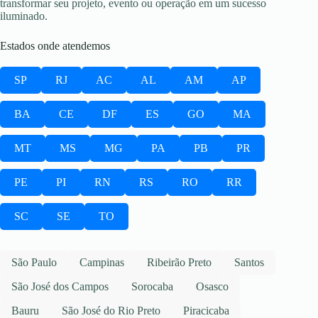
transformar seu projeto, evento ou operação em um sucesso
iluminado.
Estados onde atendemos
SP
RJ
AC
AL
AM
AP
BA
CE
DF
ES
GO
MA
MT
MS
MG
PA
PB
PR
PE
PI
RN
RS
RO
RR
SC
SE
TO
São Paulo
Campinas
Ribeirão Preto
Santos
São José dos Campos
Sorocaba
Osasco
Bauru
São José do Rio Preto
Piracicaba