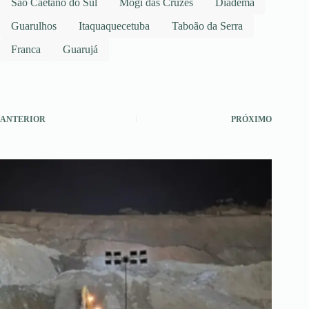
São Caetano do Sul
Mogi das Cruzes
Diadema
Guarulhos
Itaquaquecetuba
Taboão da Serra
Franca
Guarujá
ANTERIOR
PRÓXIMO