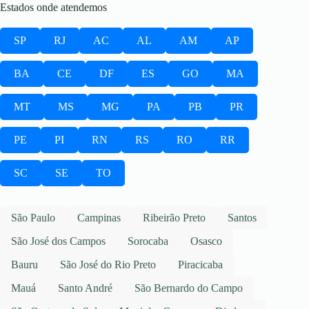
Estados onde atendemos
SP
RJ
AC
AL
AM
AP
BA
CE
DF
ES
GO
MA
MT
MS
MG
PA
PB
PR
PE
PI
RN
RS
RO
RR
SC
SE
TO
São Paulo
Campinas
Ribeirão Preto
Santos
São José dos Campos
Sorocaba
Osasco
Bauru
São José do Rio Preto
Piracicaba
Mauá
Santo André
São Bernardo do Campo