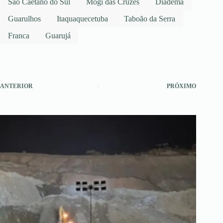
São Caetano do Sul
Mogi das Cruzes
Diadema
Guarulhos
Itaquaquecetuba
Taboão da Serra
Franca
Guarujá
ANTERIOR
PRÓXIMO