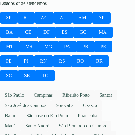
Estados onde atendemos
SP
RJ
AC
AL
AM
AP
BA
CE
DF
ES
GO
MA
MT
MS
MG
PA
PB
PR
PE
PI
RN
RS
RO
RR
SC
SE
TO
São Paulo
Campinas
Ribeirão Preto
Santos
São José dos Campos
Sorocaba
Osasco
Bauru
São José do Rio Preto
Piracicaba
Mauá
Santo André
São Bernardo do Campo