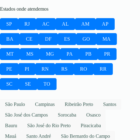
Estados onde atendemos
SP
RJ
AC
AL
AM
AP
BA
CE
DF
ES
GO
MA
MT
MS
MG
PA
PB
PR
PE
PI
RN
RS
RO
RR
SC
SE
TO
São Paulo
Campinas
Ribeirão Preto
Santos
São José dos Campos
Sorocaba
Osasco
Bauru
São José do Rio Preto
Piracicaba
Mauá
Santo André
São Bernardo do Campo