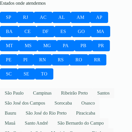
Estados onde atendemos
SP
RJ
AC
AL
AM
AP
BA
CE
DF
ES
GO
MA
MT
MS
MG
PA
PB
PR
PE
PI
RN
RS
RO
RR
SC
SE
TO
São Paulo
Campinas
Ribeirão Preto
Santos
São José dos Campos
Sorocaba
Osasco
Bauru
São José do Rio Preto
Piracicaba
Mauá
Santo André
São Bernardo do Campo