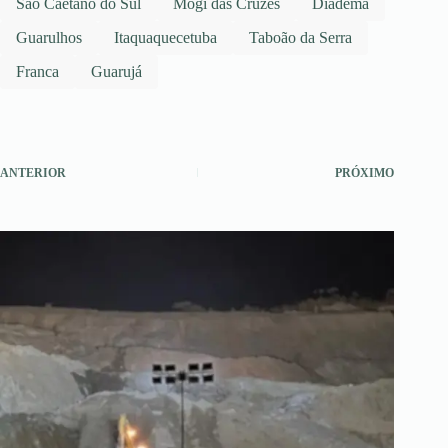
São Caetano do Sul
Mogi das Cruzes
Diadema
Guarulhos
Itaquaquecetuba
Taboão da Serra
Franca
Guarujá
ANTERIOR
PRÓXIMO