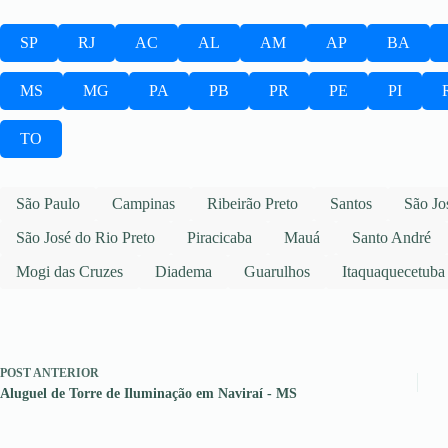
SP
RJ
AC
AL
AM
AP
BA
MS
MG
PA
PB
PR
PE
PI
TO
São Paulo
Campinas
Ribeirão Preto
Santos
São Jo
São José do Rio Preto
Piracicaba
Mauá
Santo André
Mogi das Cruzes
Diadema
Guarulhos
Itaquaquecetuba
POST
ANTERIOR
Aluguel de Torre de Iluminação em Naviraí - MS