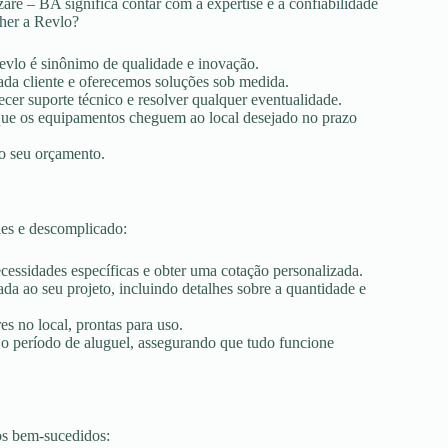
aré – BA significa contar com a expertise e a confiabilidade
lher a Revlo?
Revlo é sinônimo de qualidade e inovação.
ada cliente e oferecemos soluções sob medida.
ecer suporte técnico e resolver qualquer eventualidade.
r que os equipamentos cheguem ao local desejado no prazo
ao seu orçamento.
les e descomplicado:
ecessidades específicas e obter uma cotação personalizada.
a ao seu projeto, incluindo detalhes sobre a quantidade e
es no local, prontas para uso.
 o período de aluguel, assegurando que tudo funcione
os bem-sucedidos: