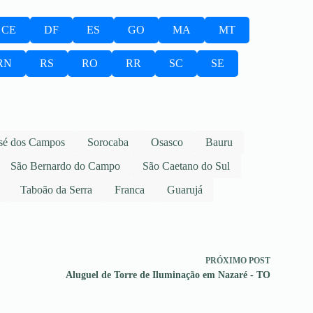
CE
DF
ES
GO
MA
MT
RN
RS
RO
RR
SC
SE
sé dos Campos
Sorocaba
Osasco
Bauru
São Bernardo do Campo
São Caetano do Sul
Taboão da Serra
Franca
Guarujá
PRÓXIMO
POST
Aluguel de Torre de Iluminação em Nazaré - TO