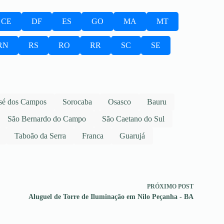
CE
DF
ES
GO
MA
MT
RN
RS
RO
RR
SC
SE
sé dos Campos
Sorocaba
Osasco
Bauru
São Bernardo do Campo
São Caetano do Sul
Taboão da Serra
Franca
Guarujá
PRÓXIMO
POST
Aluguel de Torre de Iluminação em Nilo Peçanha - BA