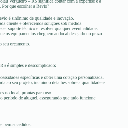
olau Vergueiro – RS significa contar com a expertise e a
. Por que escolher a Revlo?
Revlo é sinônimo de qualidade e inovação.
ada cliente e oferecemos soluções sob medida.
ecer suporte técnico e resolver qualquer eventualidade.
r que os equipamentos cheguem ao local desejado no prazo
ao seu orçamento.
 RS é simples e descomplicado:
ecessidades específicas e obter uma cotação personalizada.
a ao seu projeto, incluindo detalhes sobre a quantidade e
es no local, prontas para uso.
 o período de aluguel, assegurando que tudo funcione
os bem-sucedidos: