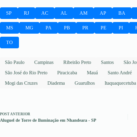
SP
RJ
AC
AL
AM
AP
BA
MS
MG
PA
PB
PR
PE
PI
TO
São Paulo
Campinas
Ribeirão Preto
Santos
São Jo
São José do Rio Preto
Piracicaba
Mauá
Santo André
Mogi das Cruzes
Diadema
Guarulhos
Itaquaquecetuba
POST
ANTERIOR
Aluguel de Torre de Iluminação em Nhandeara - SP