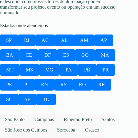
e descubra como nossas torres de iluminação podem
transformar seu projeto, evento ou operação em um sucesso
iluminado.
Estados onde atendemos
SP
RJ
AC
AL
AM
AP
BA
CE
DF
ES
GO
MA
MT
MS
MG
PA
PB
PR
PE
PI
RN
RS
RO
RR
SC
SE
TO
São Paulo
Campinas
Ribeirão Preto
Santos
São José dos Campos
Sorocaba
Osasco