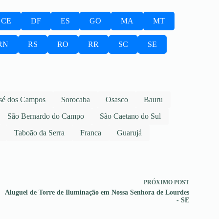
CE
DF
ES
GO
MA
MT
RN
RS
RO
RR
SC
SE
sé dos Campos
Sorocaba
Osasco
Bauru
São Bernardo do Campo
São Caetano do Sul
Taboão da Serra
Franca
Guarujá
PRÓXIMO
POST
Aluguel de Torre de Iluminação em Nossa Senhora de Lourdes
- SE