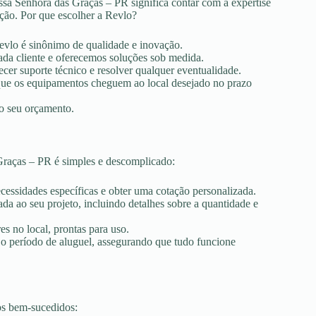
ssa Senhora das Graças – PR significa contar com a expertise
ação. Por que escolher a Revlo?
Revlo é sinônimo de qualidade e inovação.
ada cliente e oferecemos soluções sob medida.
ecer suporte técnico e resolver qualquer eventualidade.
r que os equipamentos cheguem ao local desejado no prazo
ao seu orçamento.
Graças – PR é simples e descomplicado:
ecessidades específicas e obter uma cotação personalizada.
a ao seu projeto, incluindo detalhes sobre a quantidade e
es no local, prontas para uso.
 o período de aluguel, assegurando que tudo funcione
os bem-sucedidos: