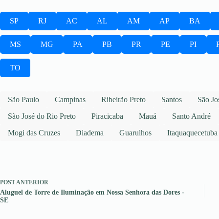
SP
RJ
AC
AL
AM
AP
BA
MS
MG
PA
PB
PR
PE
PI
TO
São Paulo
Campinas
Ribeirão Preto
Santos
São Jo
São José do Rio Preto
Piracicaba
Mauá
Santo André
Mogi das Cruzes
Diadema
Guarulhos
Itaquaquecetuba
POST
ANTERIOR
Aluguel de Torre de Iluminação em Nossa Senhora das Dores -
SE