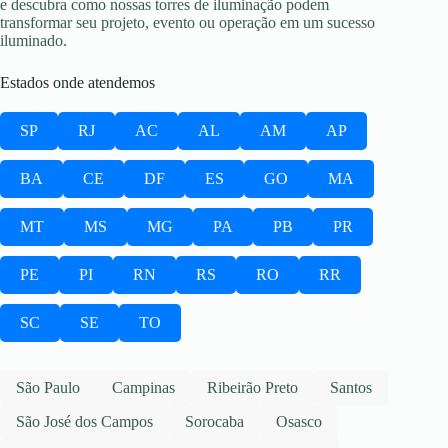
e descubra como nossas torres de iluminação podem
transformar seu projeto, evento ou operação em um sucesso
iluminado.
Estados onde atendemos
SP
RJ
AC
AL
AM
AP
BA
CE
DF
ES
GO
MA
MT
MS
MG
PA
PB
PR
PE
PI
RN
RS
RO
RR
SC
SE
TO
São Paulo
Campinas
Ribeirão Preto
Santos
São José dos Campos
Sorocaba
Osasco