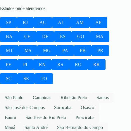
Estados onde atendemos
SP
RJ
AC
AL
AM
AP
BA
CE
DF
ES
GO
MA
MT
MS
MG
PA
PB
PR
PE
PI
RN
RS
RO
RR
SC
SE
TO
São Paulo
Campinas
Ribeirão Preto
Santos
São José dos Campos
Sorocaba
Osasco
Bauru
São José do Rio Preto
Piracicaba
Mauá
Santo André
São Bernardo do Campo