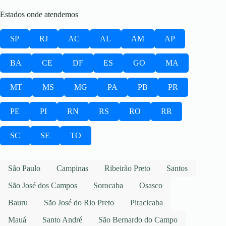
Estados onde atendemos
SP
RJ
AC
AL
AM
AP
BA
CE
DF
ES
GO
MA
MT
MS
MG
PA
PB
PR
PE
PI
RN
RS
RO
RR
SC
SE
TO
São Paulo
Campinas
Ribeirão Preto
Santos
São José dos Campos
Sorocaba
Osasco
Bauru
São José do Rio Preto
Piracicaba
Mauá
Santo André
São Bernardo do Campo